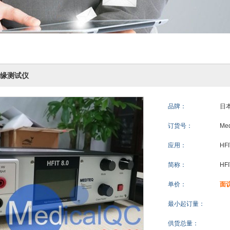
.0绝缘测试仪
品牌：
日本
订货号：
​Me
应用：
HF
简称：
HF
单价：
面
最小起订量：
供货总量：