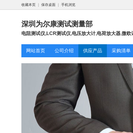
收藏本页
|
保存桌面
|
手机浏览
深圳为尔康测试测量部
电阻测试仪,LCR测试仪,电压放大计,电荷放大器,微欧
网站首页
公司介绍
供应产品
采购清单