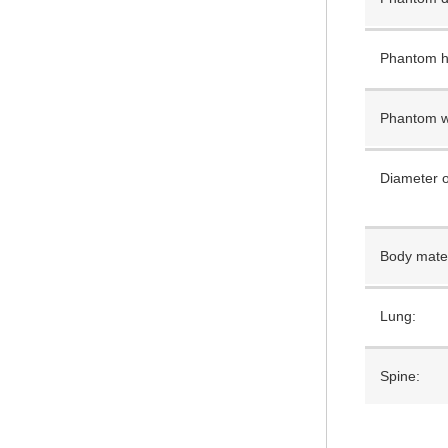
Phantom h
Phantom w
Diameter o
Body mater
Lung:
Spine: