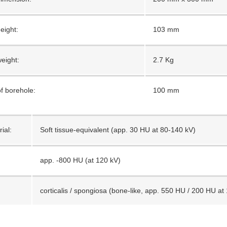
eight:
103 mm
eight:
2.7 Kg
f borehole:
100 mm
ial:
Soft tissue-equivalent (app. 30 HU at 80-140 kV)
app. -800 HU (at 120 kV)
corticalis / spo
ngiosa (bone-like, app. 550 HU / 200 HU at