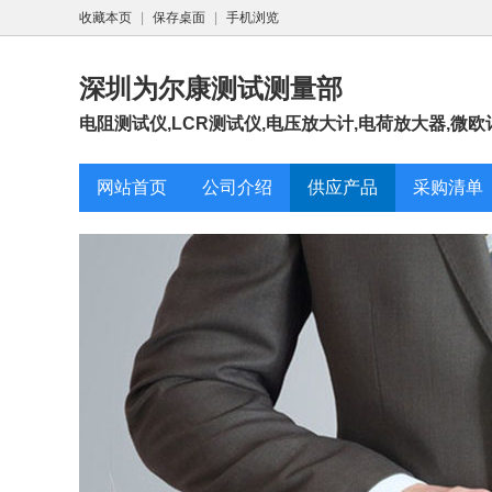
收藏本页
|
保存桌面
|
手机浏览
深圳为尔康测试测量部
电阻测试仪,LCR测试仪,电压放大计,电荷放大器,微欧
网站首页
公司介绍
供应产品
采购清单